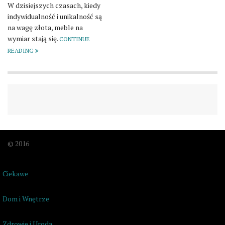
W dzisiejszych czasach, kiedy
indywidualność i unikalność są
na wagę złota, meble na
wymiar stają się.
CONTINUE
READING
© 2016
Ciekawe
Dom i Wnętrze
Zdrowie i Uroda