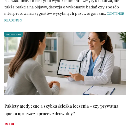
nieświadomie. To nie tylko wybór momentu wizyty u lekarza, ale
także reakcja na objawy, decyzja o wykonaniu badań czy sposób
interpretowania sygnałów wysyłanych przez organizm..
CONTINUE
READING
ZDROWIE I URODA
Pakiety medyczne a szybka ścieżka leczenia – czy prywatna
opieka upraszcza proces zdrowotny?
138