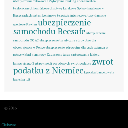
ubezpieczenie zdrowotne
Psylocybina
ranking abonamentów
telefonicznych komórkowych
spływy kajakowe
Spływy kajakowe w
Bieszczadach
system kominowy
telewizja internetowa
topy damskie
ubezpieczenie
sportowe Flawless
samochodu Beesafe
ubezpieczenie
samochodu OC AC
ubezpieczenie turystyczne zdrowotne dla
obcokrajowca w Polsce
ubezpieczenie zdrowotne dla cudzoziemca w
polsce
wkład kominowy
Zadaszony taras
zastosowania lakieru
zwrot
lamperyjnego
Zestawy mebli ogrodowych
zwrot podatku
podatku z Niemiec
Łysiczka Lancetowata
łazienka loft
© 2016
Ciekawe