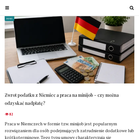
T
T
o
o
BIZNES
g
g
g
g
l
l
e
e
n
n
a
a
v
v
i
i
g
g
a
a
Zwrot podatku z Niemiec a praca na minijob – czy można
t
t
odzyskać nadpłatę?
i
i
o
o
82
n
n
Praca w Niemczech w formie tzw. minijob jest popularnym
rozwiązaniem dla osób podejmujących zatrudnienie dodatkowe lub
krótkoterminowe. Tego typu umowy charakteryzują się