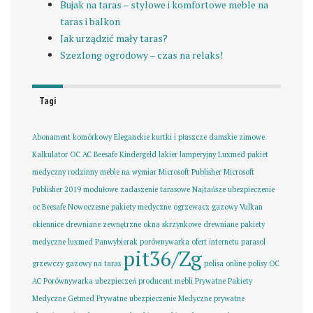
Bujak na taras – stylowe i komfortowe meble na
taras i balkon
Jak urządzić mały taras?
Szezlong ogrodowy – czas na relaks!
Tagi
Abonament komórkowy
Eleganckie kurtki i płaszcze damskie zimowe
Kalkulator OC AC Beesafe
Kindergeld
lakier lamperyjny
Luxmed pakiet
medyczny rodzinny
meble na wymiar
Microsoft Publisher
Microsoft
Publisher 2019
modułowe zadaszenie tarasowe
Najtańsze ubezpieczenie
oc Beesafe
Nowoczesne pakiety medyczne
ogrzewacz gazowy Vulkan
okiennice drewniane zewnętrzne
okna skrzynkowe drewniane
pakiety
medyczne luxmed
Panwybierak porównywarka ofert internetu
parasol
pit36/Zg
grzewczy gazowy na taras
polisa online
polisy OC
AC
Porównywarka ubezpieczeń
producent mebli
Prywatne Pakiety
Medyczne Getmed
Prywatne ubezpieczenie Medyczne
prywatne