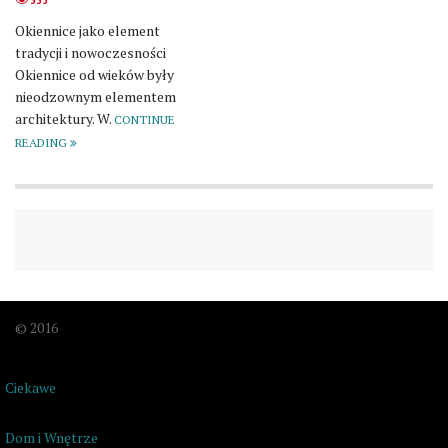
Okiennice jako element
tradycji i nowoczesności
Okiennice od wieków były
nieodzownym elementem
architektury. W.
CONTINUE
READING
© 2016
Ciekawe
Dom i Wnętrze